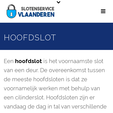
HOOFDSLOT
Een
hoofdslot
is het voornaamste slot
van een deur. De overeenkomst tussen
de meeste hoofdsloten is dat ze
voornamelijk werken met behulp van
een cilinderslot. Hoofdsloten zijn er
vandaag de dag in tal van verschillende