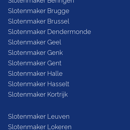
Slotenmaker Beringen
Slotenmaker Brugge
Slotenmaker Brussel
Slotenmaker Dendermonde
Slotenmaker Geel
Slotenmaker Genk
Slotenmaker Gent
Slotenmaker Halle
Slotenmaker Hasselt
Slotenmaker Kortrijk
Slotenmaker Leuven
Slotenmaker Lokeren