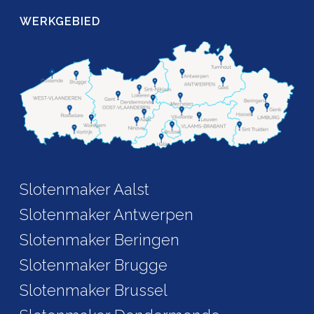
WERKGEBIED
Slotenmaker Aalst
Slotenmaker Antwerpen
Slotenmaker Beringen
Slotenmaker Brugge
Slotenmaker Brussel