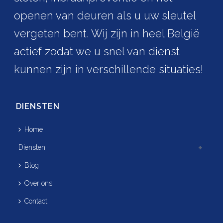
openen van deuren als u uw sleutel
vergeten bent. Wij zijn in heel België
actief zodat we u snel van dienst
kunnen zijn in verschillende situaties!
DIENSTEN
Home
Diensten
Blog
Over ons
Contact