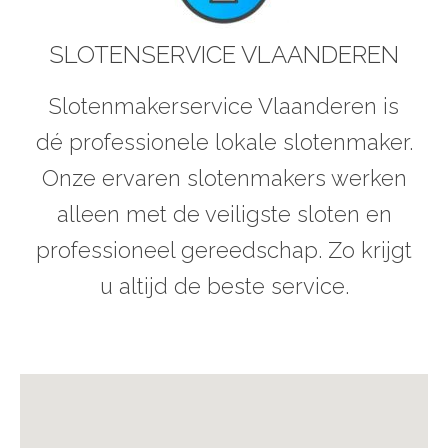
SLOTENSERVICE VLAANDEREN
Slotenmakerservice Vlaanderen is
dé professionele lokale slotenmaker.
Onze ervaren slotenmakers werken
alleen met de veiligste sloten en
professioneel gereedschap. Zo krijgt
u altijd de beste service.