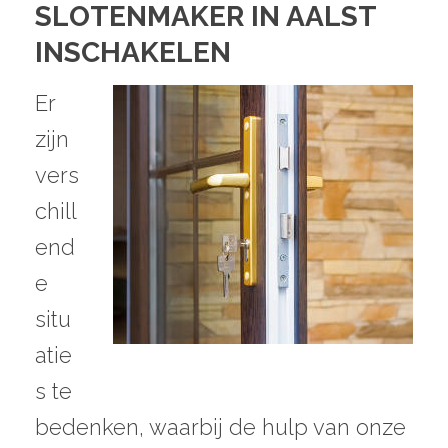
SLOTENMAKER IN AALST
INSCHAKELEN
Er
zijn
vers
chill
end
e
situ
atie
s te
bedenken, waarbij de hulp van onze