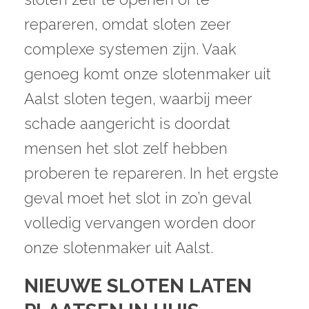
repareren, omdat sloten zeer
complexe systemen zijn. Vaak
genoeg komt onze slotenmaker uit
Aalst sloten tegen, waarbij meer
schade aangericht is doordat
mensen het slot zelf hebben
proberen te repareren. In het ergste
geval moet het slot in zo’n geval
volledig vervangen worden door
onze slotenmaker uit Aalst.
NIEUWE SLOTEN LATEN