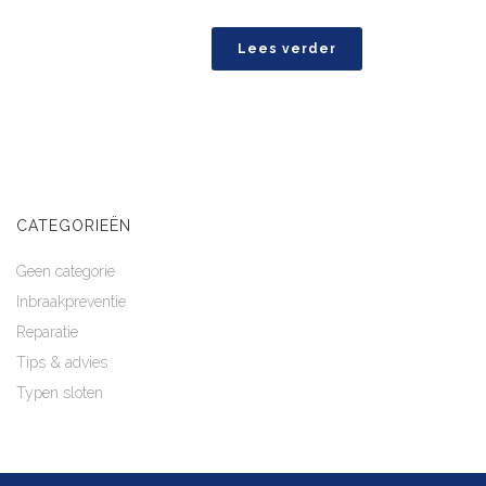
Lees verder
CATEGORIEËN
Geen categorie
Inbraakpreventie
Reparatie
Tips & advies
Typen sloten