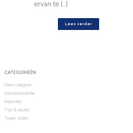
ervan te [...]
Lees verder
CATEGORIEËN
Geen categorie
Inbraakpreventie
Reparatie
Tips & advies
Typen sloten