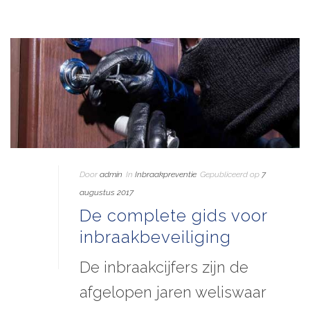
Door
admin
In
Inbraakpreventie
Gepubliceerd op
7
augustus 2017
De complete gids voor
inbraakbeveiliging
De inbraakcijfers zijn de
afgelopen jaren weliswaar