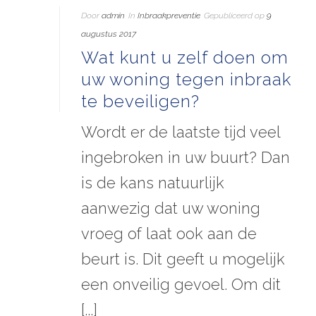
Door
admin
In
Inbraakpreventie
Gepubliceerd op
9
augustus 2017
Wat kunt u zelf doen om
uw woning tegen inbraak
te beveiligen?
Wordt er de laatste tijd veel
ingebroken in uw buurt? Dan
is de kans natuurlijk
aanwezig dat uw woning
vroeg of laat ook aan de
beurt is. Dit geeft u mogelijk
een onveilig gevoel. Om dit
[...]