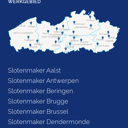
WERKGEBIED
Slotenmaker Aalst
Slotenmaker Antwerpen
Slotenmaker Beringen
Slotenmaker Brugge
Slotenmaker Brussel
Slotenmaker Dendermonde