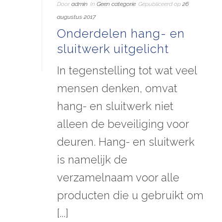
Door
admin
In
Geen categorie
Gepubliceerd op
26
augustus 2017
Onderdelen hang- en
sluitwerk uitgelicht
In tegenstelling tot wat veel
mensen denken, omvat
hang- en sluitwerk niet
alleen de beveiliging voor
deuren. Hang- en sluitwerk
is namelijk de
verzamelnaam voor alle
producten die u gebruikt om
[...]