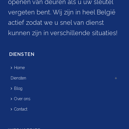
openen van deuren als u uw sleutel
vergeten bent. Wij zijn in heel België
actief zodat we u snel van dienst
kunnen zijn in verschillende situaties!
DIENSTEN
Home
Diensten
Blog
Over ons
Contact