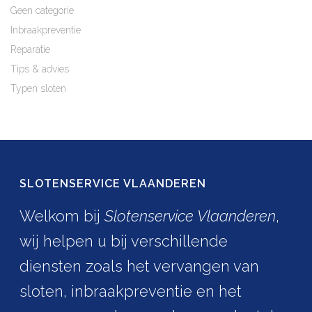
Geen categorie
Inbraakpreventie
Reparatie
Tips & advies
Typen sloten
SLOTENSERVICE VLAANDEREN
Welkom bij
Slotenservice Vlaanderen
,
wij helpen u bij verschillende
diensten zoals het vervangen van
sloten, inbraakpreventie en het