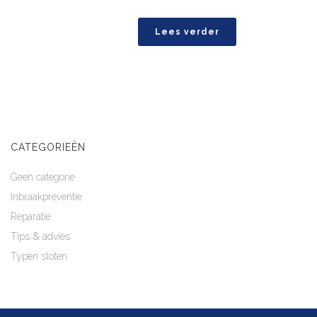
Lees verder
CATEGORIEËN
Geen categorie
Inbraakpreventie
Reparatie
Tips & advies
Typen sloten